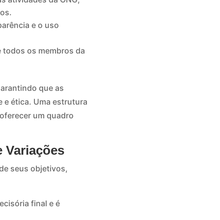
cos.
parência e o uso
e todos os membros da
garantindo que as
 e ética. Uma estrutura
o oferecer um quadro
e Variações
de seus objetivos,
isória final e é