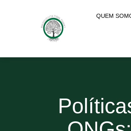
QUEM SOM
Polític
ONGs: