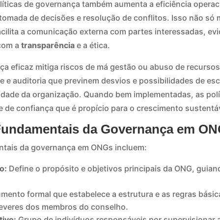
íticas de governança também aumenta a eficiência operaci
 a tomada de decisões e resolução de conflitos. Isso não 
cilita a comunicação externa com partes interessadas, ev
com a
transparência
e a ética.
ça eficaz mitiga riscos de má gestão ou abuso de recurso
 e auditoria que previnem desvios e possibilidades de e
lidade da organização. Quando bem implementadas, as pol
de confiança que é propício para o crescimento sustentá
 Fundamentais da Governança em O
ntais da governança em ONGs incluem:
o:
Define o propósito e objetivos principais da ONG, guia
ento formal que estabelece a estrutura e as regras bási
 deveres dos membros do conselho.
tivo:
Grupo de indivíduos responsáveis por supervisionar 