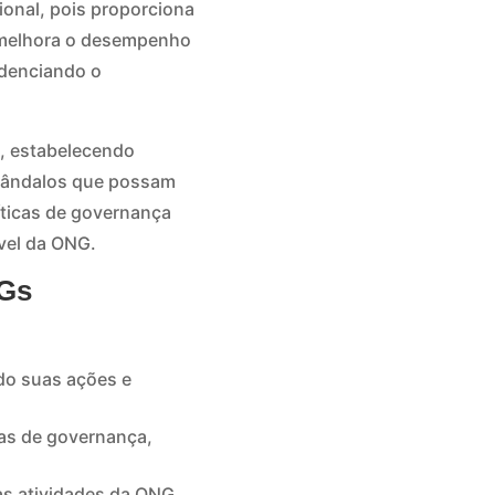
onal, pois proporciona
só melhora o desempenho
idenciando o
s, estabelecendo
scândalos que possam
íticas de governança
vel da ONG.
NGs
ndo suas ações e
cas de governança,
as atividades da ONG,