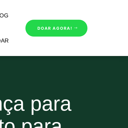
LOG
DOAR AGORA!
OAR
nça para
o para