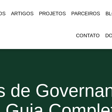
OS
ARTIGOS
PROJETOS
PARCEIROS
B
CONTATO
D
as de Governa
 Guia Complet