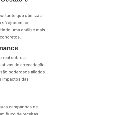
portante que otimiza a
o só ajudam na
tindo uma análise mais
concretos.
rmance
 real sobre a
ciativas de arrecadação.
 são poderosos aliados
os impactos das
m suas campanhas de
m fluxo de receitas