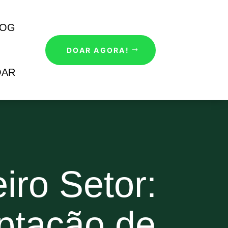
LOG
DOAR AGORA!
OAR
iro Setor:
ptação de