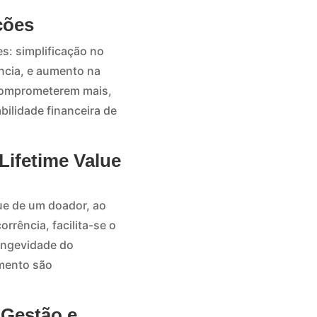
ções
s: simplificação no
ncia, e aumento na
 comprometerem mais,
bilidade financeira de
Lifetime Value
lue de um doador, ao
rência, facilita-se o
ongevidade do
mento são
 Gestão e