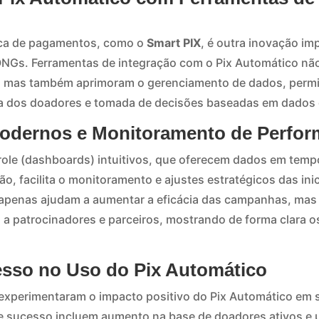
ica de pagamentos, como o
Smart PIX
, é outra inovação im
ONGs. Ferramentas de integração com o Pix Automático nã
s, mas também aprimoram o gerenciamento de dados, permi
a dos doadores e tomada de decisões baseadas em dados 
odernos e Monitoramento de Perfo
trole (dashboards) intuitivos, que oferecem dados em tempo
, facilita o monitoramento e ajustes estratégicos das ini
 apenas ajudam a aumentar a eficácia das campanhas, mas
 a patrocinadores e parceiros, mostrando de forma clara 
sso no Uso do Pix Automático
á experimentaram o impacto positivo do Pix Automático e
e sucesso incluem aumento na base de doadores ativos e u