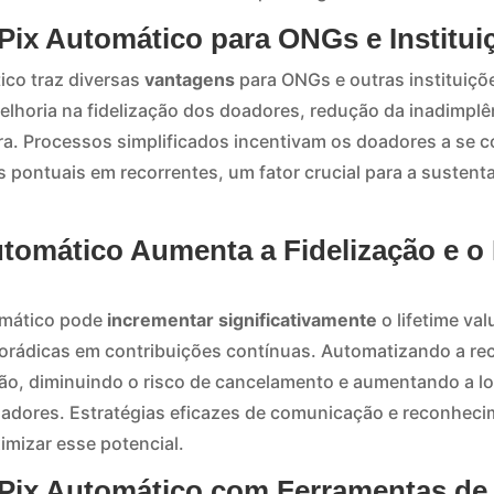
Pix Automático para ONGs e Institui
ico traz diversas
vantagens
para ONGs e outras instituiçõe
lhoria na fidelização dos doadores, redução da inadimplê
eira. Processos simplificados incentivam os doadores a se
pontuais em recorrentes, um fator crucial para a sustenta
tomático Aumenta a Fidelização e o 
omático pode
incrementar significativamente
o lifetime va
rádicas em contribuições contínuas. Automatizando a recor
ão, diminuindo o risco de cancelamento e aumentando a l
adores. Estratégias eficazes de comunicação e reconheci
mizar esse potencial.
 Pix Automático com Ferramentas de