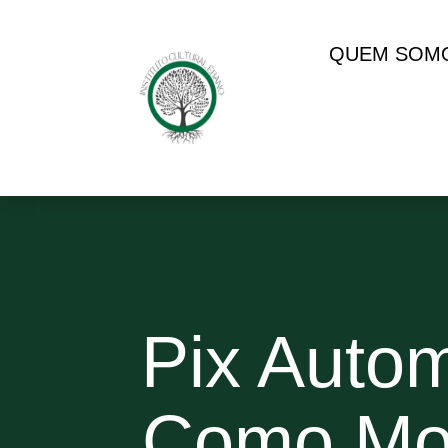
QUEM SOM
Pix Autom
Como Mod