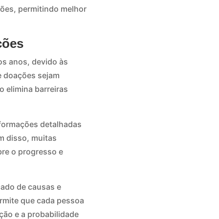
ções, permitindo melhor
ções
os anos, devido às
e doações sejam
o elimina barreiras
nformações detalhadas
m disso, muitas
bre o progresso e
cado de causas e
ermite que cada pessoa
ção e a probabilidade