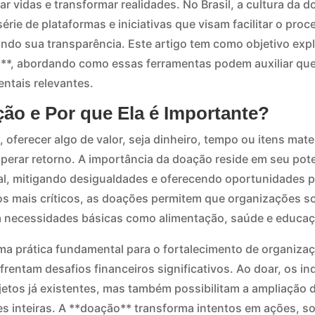
ar vidas e transformar realidades. No Brasil, a cultura da 
érie de plataformas e iniciativas que visam facilitar o pr
indo sua transparência. Este artigo tem como objetivo expl
**, abordando como essas ferramentas podem auxiliar que
ntais relevantes.
ão e Por que Ela é Importante?
 oferecer algo de valor, seja dinheiro, tempo ou itens mat
erar retorno. A importância da doação reside em seu pot
ial, mitigando desigualdades e oferecendo oportunidades 
s mais críticos, as doações permitem que organizações soc
a necessidades básicas como alimentação, saúde e educaç
ma prática fundamental para o fortalecimento de organizaç
rentam desafios financeiros significativos. Ao doar, os i
jetos já existentes, mas também possibilitam a ampliação
 inteiras. A **doação** transforma intentos em ações, s