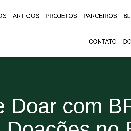
OS
ARTIGOS
PROJETOS
PARCEIROS
B
CONTATO
D
 Doar com BR:
 Doações no B