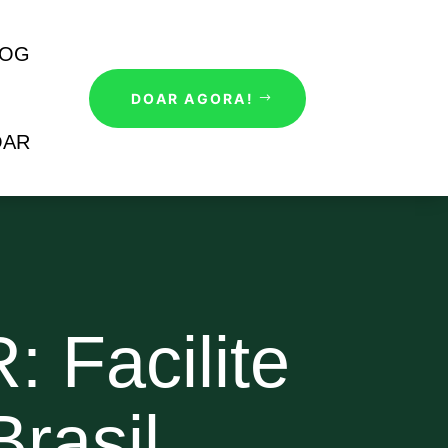
LOG
DOAR AGORA!
OAR
 Facilite
rasil