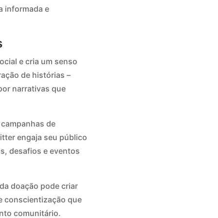
a informada e
s
ocial e cria um senso
ação de histórias –
por narrativas que
r campanhas de
tter engaja seu público
s, desafios e eventos
 da doação pode criar
e conscientização que
nto comunitário.