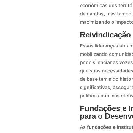
econômicas dos territór
demandas, mas também c
maximizando o impacto
Reivindicação 
Essas lideranças atuam
mobilizando comunidade
pode silenciar as voze
que suas necessidades 
de base tem sido hist
significativas, assegu
políticas públicas efeti
Fundações e In
para o Desenv
As
fundações e institu