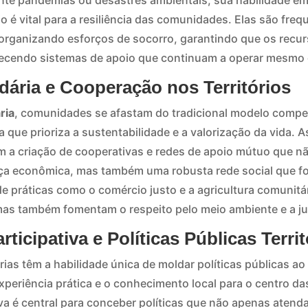
rante pandemias ou desastres ambientais, sua habilidade em
o é vital para a resiliência das comunidades. Elas são fre
 organizando esforços de socorro, garantindo que os rec
lecendo sistemas de apoio que continuam a operar mesmo 
dária e Cooperação nos Territórios
ria
, comunidades se afastam do tradicional modelo compet
que prioriza a sustentabilidade e a valorização da vida. 
a criação de cooperativas e redes de apoio mútuo que n
a econômica, mas também uma robusta rede social que for
e práticas como o comércio justo e a agricultura comunitári
as também fomentam o respeito pelo meio ambiente e a jus
ticipativa e Políticas Públicas Territ
ias têm a habilidade única de moldar políticas públicas a
periência prática e o conhecimento local para o centro da
va é central para conceber políticas que não apenas aten