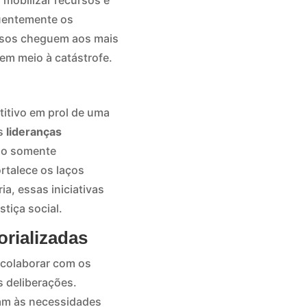
 mobilizar recursos e
quentemente os
ursos cheguem aos mais
em meio à catástrofe.
itivo em prol de uma
As
lideranças
ão somente
talece os laços
a, essas iniciativas
tiça social.
orializadas
o colaborar com os
s deliberações.
dam às necessidades