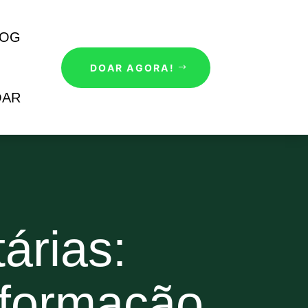
LOG
DOAR AGORA!
OAR
árias:
sformação