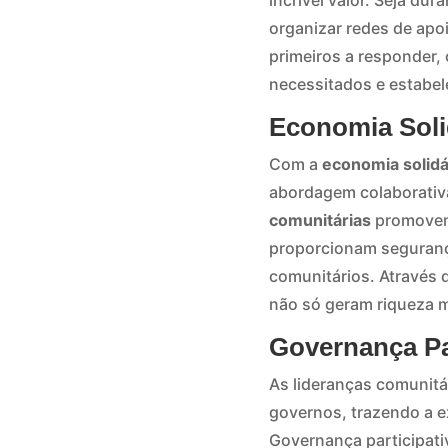
incrível valor. Seja du
organizar redes de apoi
primeiros a responder,
necessitados e estabe
Economia Soli
Com a
economia solidá
abordagem colaborativa 
comunitárias
promovem 
proporcionam seguranç
comunitários. Através d
não só geram riqueza m
Governança Par
As lideranças comunitár
governos, trazendo a ex
Governança participati