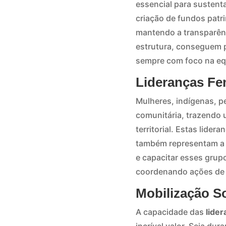
essencial para sustent
criação de fundos patr
mantendo a transparên
estrutura, conseguem 
sempre com foco na equ
Lideranças Fem
Mulheres, indígenas, p
comunitária, trazendo 
territorial. Estas lid
também representam a d
e capacitar esses grup
coordenando ações de 
Mobilização So
A capacidade das
lide