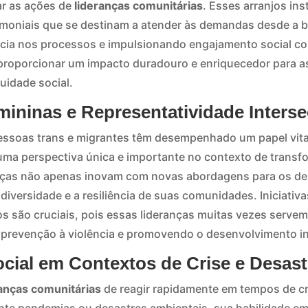
ar as ações de
lideranças comunitárias
. Esses arranjos inst
imoniais que se destinam a atender às demandas desde a b
cia nos processos e impulsionando engajamento social co
proporcionar um impacto duradouro e enriquecedor para 
idade social.
ininas e Representatividade Interse
essoas trans e migrantes têm desempenhado um papel vital
uma perspectiva única e importante no contexto de transf
eranças não apenas inovam com novas abordagens para os de
iversidade e a resiliência de suas comunidades. Iniciativa
os são cruciais, pois essas lideranças muitas vezes serve
prevenção à violência e promovendo o desenvolvimento in
cial em Contextos de Crise e Desast
ranças comunitárias
de reagir rapidamente em tempos de c