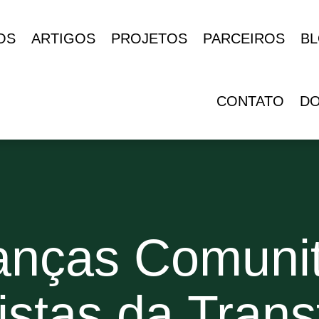
OS
ARTIGOS
PROJETOS
PARCEIROS
B
CONTATO
D
anças Comunit
istas da Tran