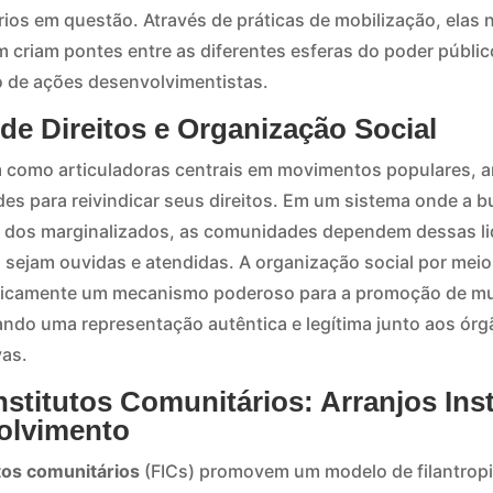
ios em questão. Através de práticas de mobilização, elas 
riam pontes entre as diferentes esferas do poder público 
 de ações desenvolvimentistas.
de Direitos e Organização Social
 como articuladoras centrais em movimentos populares, ar
s para reivindicar seus direitos. Em um sistema onde a b
s dos marginalizados, as comunidades dependem dessas li
sejam ouvidas e atendidas. A organização social por meio
oricamente um mecanismo poderoso para a promoção de m
rando uma representação autêntica e legítima junto aos ór
vas.
stitutos Comunitários: Arranjos Inst
olvimento
tos comunitários
(FICs) promovem um modelo de filantropia 