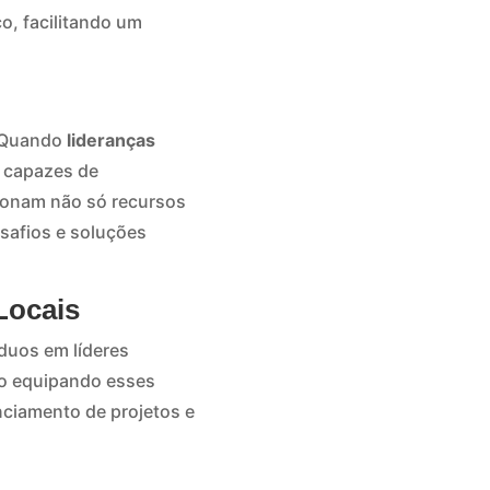
o, facilitando um
. Quando
lideranças
e capazes de
ionam não só recursos
afios e soluções
Locais
duos em líderes
ão equipando esses
nciamento de projetos e