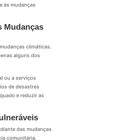
ente às mudanças
às Mudanças
 mudanças climáticas.
apenas alguns dos
l ou a serviços
ios de desastres
equado e reduzir as
ulneráveis
s diante das mudanças
cia comunitária,