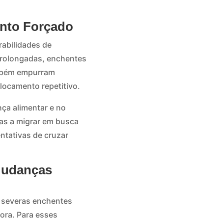
ento Forçado
rabilidades de
prolongadas, enchentes
ambém empurram
locamento repetitivo.
ça alimentar e no
das a migrar em busca
ntativas de cruzar
 Mudanças
u severas enchentes
ora. Para esses