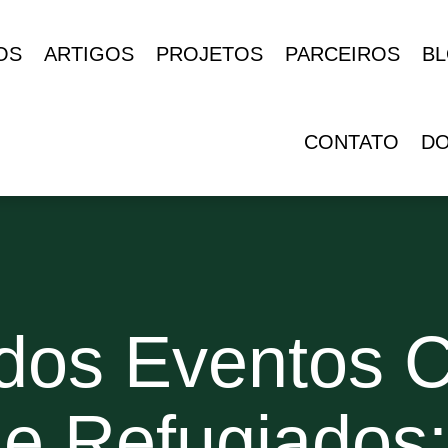
OS
ARTIGOS
PROJETOS
PARCEIROS
B
CONTATO
D
dos Eventos C
de Refugiados: