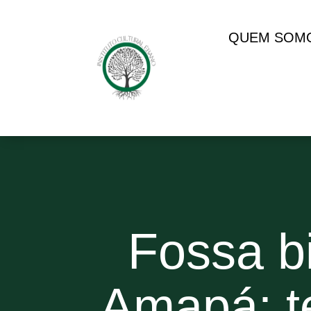
QUEM SOM
Fossa b
Amapá: t