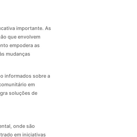
cativa importante. As
ção que envolvem
mento empodera as
a às mudanças
ão informados sobre a
 comunitário em
egra soluções de
ntal, onde são
trado em iniciativas