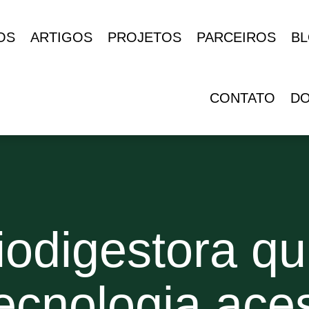
OS
ARTIGOS
PROJETOS
PARCEIROS
B
CONTATO
D
iodigestora qu
ecnologia aces