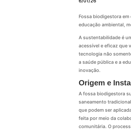
6/01/26
Fossa biodigestora em
educação ambiental, me
A sustentabilidade é um
acessível e eficaz qu
tecnologia não soment
a saúde pública e a edu
inovação.
Origem e Inst
A fossa biodigestora s
saneamento tradicional.
que podem ser aplicad
feita por meio da colab
comunitária. O process