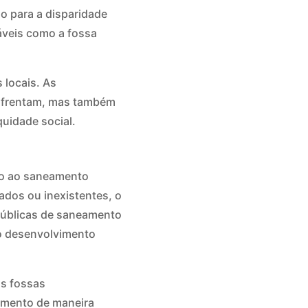
 para a disparidade
áveis como a fossa
 locais. As
enfrentam, mas também
uidade social.
ção ao saneamento
dos ou inexistentes, o
públicas de saneamento
 o desenvolvimento
as fossas
amento de maneira