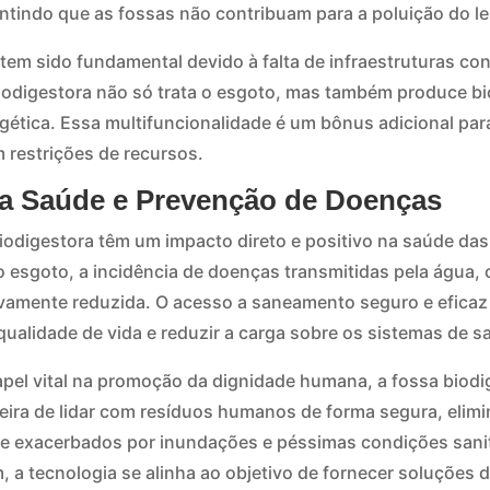
ntindo que as fossas não contribuam para a poluição do len
tem sido fundamental devido à falta de infraestruturas co
odigestora não só trata o esgoto, mas também produce bi
ética. Essa multifuncionalidade é um bônus adicional pa
 restrições de recursos.
ra Saúde e Prevenção de Doenças
iodigestora têm um impacto direto e positivo na saúde d
 esgoto, a incidência de doenças transmitidas pela água, c
ativamente reduzida. O acesso a saneamento seguro e efic
 qualidade de vida e reduzir a carga sobre os sistemas de s
l vital na promoção da dignidade humana, a fossa biodi
ra de lidar com resíduos humanos de forma segura, elimi
e exacerbados por inundações e péssimas condições sani
m, a tecnologia se alinha ao objetivo de fornecer soluções