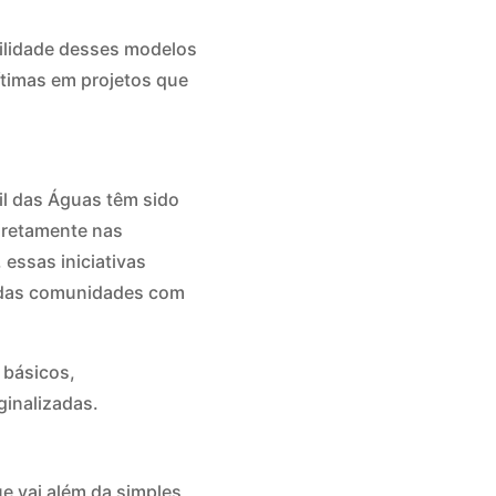
ilidade desses modelos
ítimas em projetos que
l das Águas têm sido
iretamente nas
 essas iniciativas
o das comunidades com
 básicos,
ginalizadas.
 vai além da simples