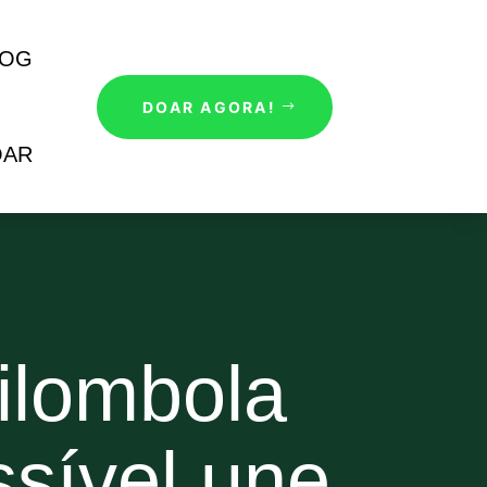
LOG
DOAR AGORA!
OAR
ilombola
sível une