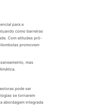
encial para a
 atuando como barreiras
ade. Com atitudes pró-
 quilombolas promovem
e saneamento, mas
limática.
estoras pode ser
ologias se tornarem
uma abordagem integrada