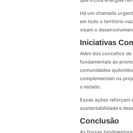
que inclua energias ren
Há um chamado urgente
em todo o território n
visam o desenvolvimen
Iniciativas C
Além dos conceitos de
fundamentais ao promo
comunidades quilombolas.
complementam os proje
o estado.
Essas ações reforçam a
sustentabilidade e des
Conclusão
As fossas biodigestor