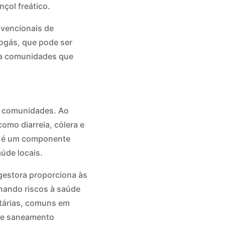
çol freático.
nvencionais de
ogás, que pode ser
ra comunidades que
as comunidades. Ao
omo diarreia, cólera e
az é um componente
aúde locais.
gestora proporciona às
nando riscos à saúde
tárias, comuns em
 de saneamento