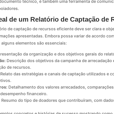
 documento técnico, é também uma ferramenta de comunic
poiadores.
deal de um Relatório de Captação de
rio de captação de recursos eficiente deve ser clara e objet
mações apresentadas. Embora possa variar de acordo com 
 alguns elementos são essenciais:
resentação da organização e dos objetivos gerais do relató
ão:
Descrição dos objetivos da campanha de arrecadação 
ção de recursos.
Relato das estratégias e canais de captação utilizados e 
tivos.
ros:
Detalhamento dos valores arrecadados, comparações 
o desempenho financeiro.
:
Resumo do tipo de doadores que contribuíram, com dados
mplos concretos e histórias de sucesso mostrando como