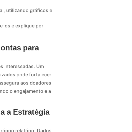
, utilizando gráficos e
se-os e explique por
Contas para
es interessadas. Um
lizados pode fortalecer
 assegura aos doadores
ando o engajamento e a
a a Estratégia
róprio relatório. Dados