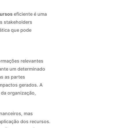
cursos
eficiente é uma
os stakeholders
ática que pode
ormações relevantes
rante um determinado
as as partes
impactos gerados. A
e da organização,
inanceiros, mas
aplicação dos recursos.