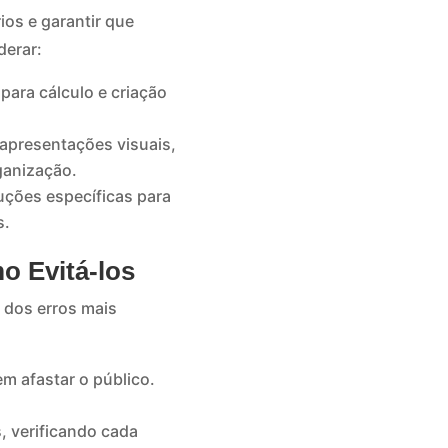
ios e garantir que
derar:
ara cálculo e criação
apresentações visuais,
ganização.
ções específicas para
s.
o Evitá-los
s dos erros mais
m afastar o público.
, verificando cada