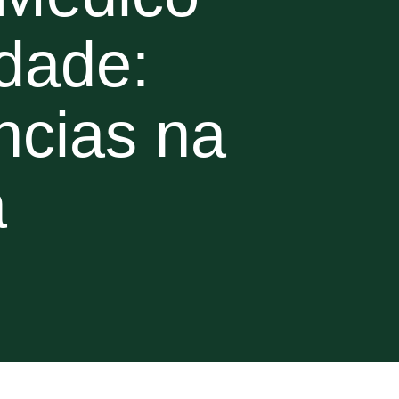
dade:
ncias na
a