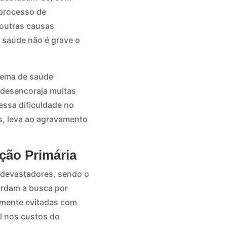
 processo de
 outras causas
 saúde não é grave o
tema de saúde
o desencoraja muitas
essa dificuldade no
s, leva ao agravamento
ção Primária
o devastadores, sendo o
ardam a busca por
lmente evitadas com
l nos custos do