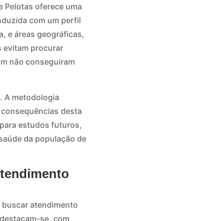
e Pelotas oferece uma
onduzida com um perfil
a, e áreas geográficas,
s evitam procurar
am não conseguiram
. A metodologia
e consequências desta
para estudos futuros,
 saúde da população de
Atendimento
te buscar atendimento
o destacam-se, com