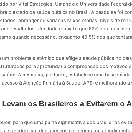
do por Vital Strategies, Umane e a Universidade Federal d
bre o estado da saúde pública no Brasil. A pesquisa foi c
istados, abrangendo variadas faixas etárias, níveis de rend
 aos resultados. Um dado crucial é que 62% dos brasileiro
esmo quando necessário, enquanto 40,5% dos que tentar
um problema sistêmico que aflige a saúde pública no país
estruturadas para aprofundar a compreensão dos motivos 
 saúde. A pesquisa, portanto, estabelece uma base sólida 
 acesso à Atenção Primária à Saúde (APS) e melhorando a
 Levam os Brasileiros a Evitarem o 
buem para que uma parte significativa dos brasileiros evi
s, a superlotação dos serviços e a demora no atendiment